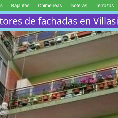
es
Bajantes
Chimeneas
Goteras
Terrazas
tores de fachadas en Villas