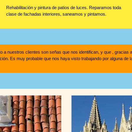
Rehabilitación y pintura de patios de luces. Reparamos toda
clase de fachadas interiores, saneamos y pintamos.
ato a nuestros clientes son señas que nos identifican, y que , gracia
ción. Es muy probable que nos haya visto trabajando por alguna de 