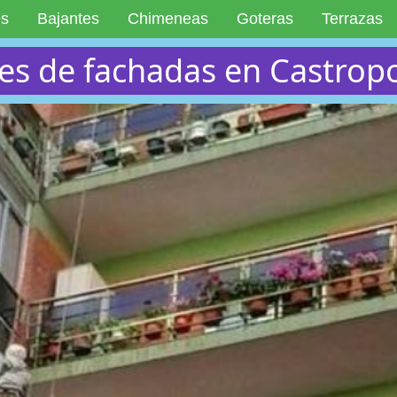
es
Bajantes
Chimeneas
Goteras
Terrazas
res de fachadas en Castro