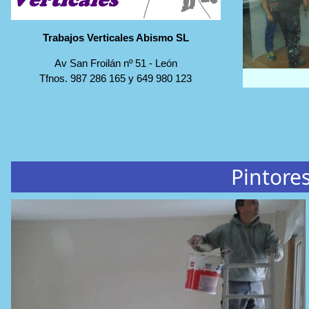
Trabajos Verticales Abismo SL
Av San Froilán nº 51
-
León
Tfnos.
987 286 165
y
649 980 123
Pintore