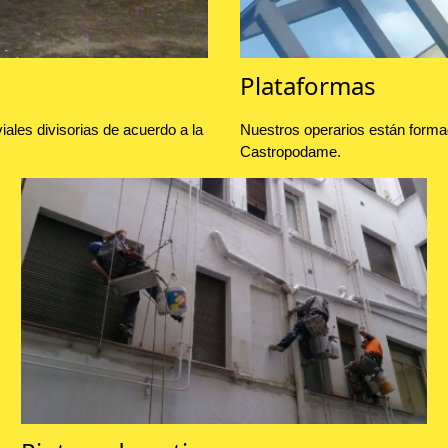
Plataformas
ales divisorias de acuerdo a la
Nuestros operarios están forma
Castropodame.