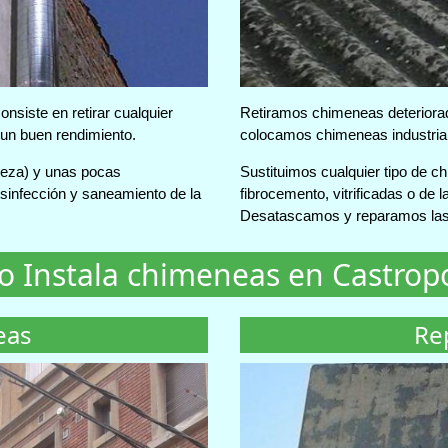
nsiste en retirar cualquier
Retiramos chimeneas deteriorada
 un buen rendimiento.
colocamos chimeneas industrial
pieza) y unas pocas
Sustituimos cualquier tipo de c
sinfección y saneamiento de la
fibrocemento, vitrificadas o de la
Desatascamos y reparamos las
o Instala chimeneas en Castro
eas
Re