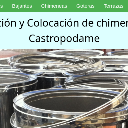
es
Bajantes
Chimeneas
Goteras
Terrazas
ción y Colocación de chimen
Castropodame