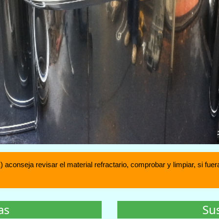
) aconseja revisar el material refractario, comprobar y limpiar, si 
as
Su