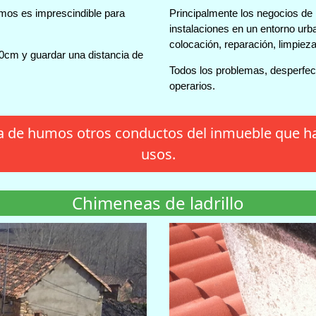
mos es imprescindible para
Principalmente los negocios de h
instalaciones en un entorno urb
colocación, reparación, limpiez
50cm y guardar una distancia de
Todos los problemas, desperfec
operarios.
a de humos otros conductos del inmueble que ha
usos.
Chimeneas de ladrillo