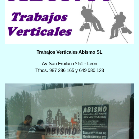
Trabajos Verticales Abismo SL
Av San Froilán nº 51
-
León
Tfnos.
987 286 165
y
649 980 123