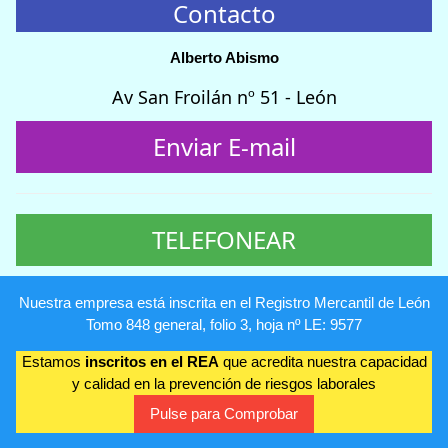
Contacto
Alberto Abismo
Av San Froilán nº 51 - León
Enviar E-mail
TELEFONEAR
Nuestra empresa está inscrita en el Registro Mercantil de León
Tomo 848 general, folio 3, hoja nº LE: 9577
Estamos
inscritos en el REA
que acredita nuestra capacidad
y calidad en la prevención de riesgos laborales
Pulse para Comprobar