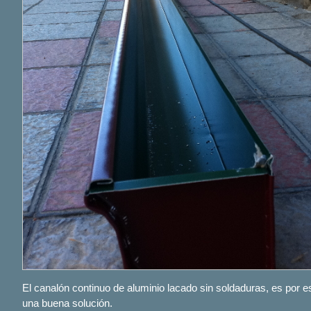
El canalón continuo de aluminio lacado sin soldaduras, es por e
una buena solución.