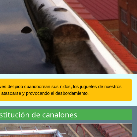
 aves del pico cuandocrean sus nidos, los juguetes de nuestros
a atascarse y provocando el desbordamiento.
stitución de canalones