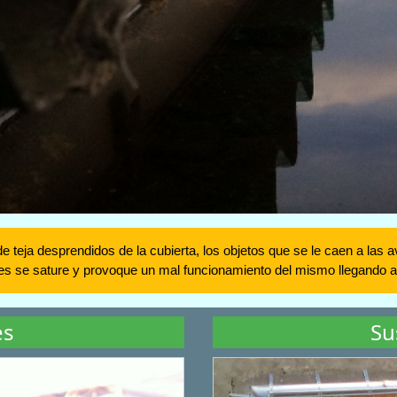
de teja desprendidos de la cubierta, los objetos que se le caen a las
nes se sature y provoque un mal funcionamiento del mismo llegando 
es
Su