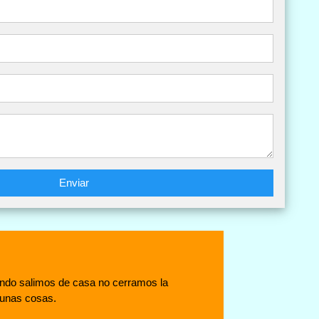
Enviar
ando salimos de casa no cerramos la
gunas cosas.