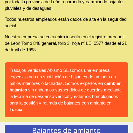
por toda la provincia de León reparando y cambiando bajantes
pluviales y de desagües.
Todos nuestros empleados están dados de alta en la seguridad
social.
Nuestra empresa se encuentra inscrita en el registro mercantil
de León Tomo 848 general, folio 3, hoja nº LE: 9577 desde el 21
de Abril de 1998.
Trabajos Verticales Abismo SL somos una empresa
especializada en sustitución de bajantes de amianto en
patios interiores o fachadas. Somos expertos en
cambiar
bajantes
sin andamios suspendidos de cuerdas mediante
la técnica de descenso vertical y estamos homologados
para la gestión y retirada de bajantes con amianto en
Turcia
.
Bajantes de amianto