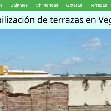
es
Bajantes
Chimeneas
Goteras
Terrazas
lización de terrazas en 