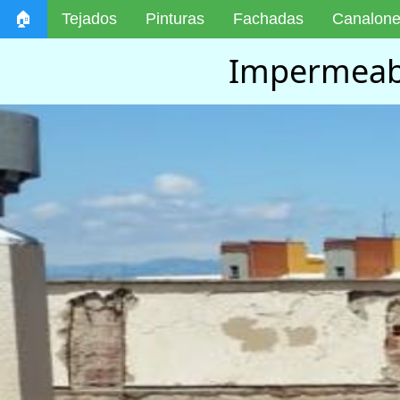
🏠
Tejados
Pinturas
Fachadas
Canalon
Impermeabi