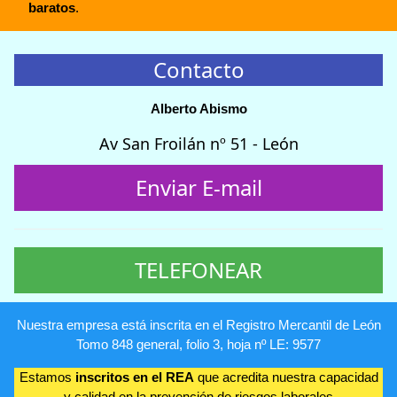
baratos
.
Contacto
Alberto Abismo
Av San Froilán nº 51 - León
Enviar E-mail
TELEFONEAR
Nuestra empresa está inscrita en el Registro Mercantil de León
Tomo 848 general, folio 3, hoja nº LE: 9577
Estamos
inscritos en el REA
que acredita nuestra capacidad
y calidad en la prevención de riesgos laborales