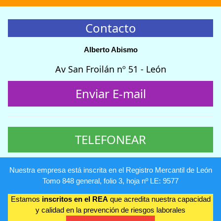
Contacto
Alberto Abismo
Av San Froilán nº 51 - León
Enviar E-mail
TELEFONEAR
Nuestra empresa está inscrita en el Registro Mercantil de León
Tomo 848 general, folio 3, hoja nº LE: 9577
Estamos
inscritos en el REA
que acredita nuestra capacidad
y calidad en la prevención de riesgos laborales