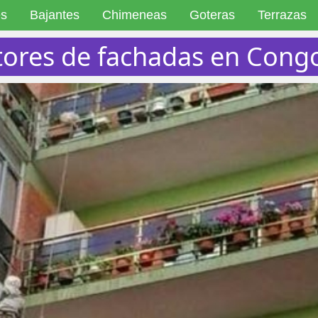
es
Bajantes
Chimeneas
Goteras
Terrazas
tores de fachadas en Cong