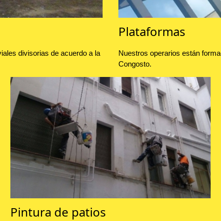
Plataformas
ales divisorias de acuerdo a la
Nuestros operarios están forma
Congosto.
Pintura de patios