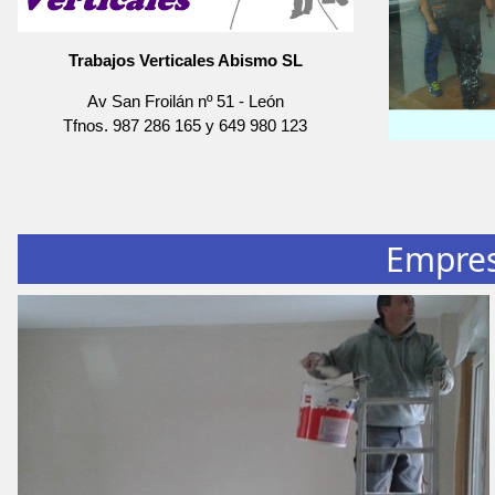
Trabajos Verticales Abismo SL
Av San Froilán nº 51
-
León
Tfnos.
987 286 165
y
649 980 123
Empres