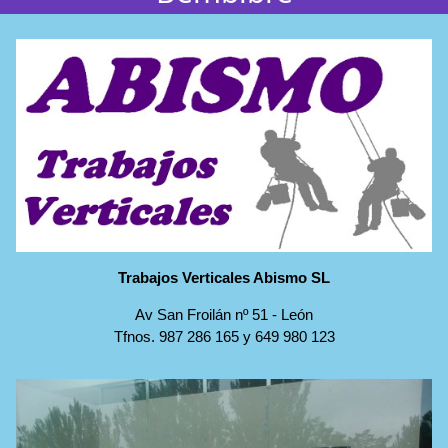
Trabajos Verticales Abismo SL
Av San Froilán nº 51
-
León
Tfnos.
987 286 165
y
649 980 123