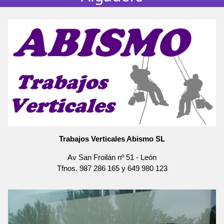
Trabajos Verticales Abismo SL
Av San Froilán nº 51
-
León
Tfnos.
987 286 165
y
649 980 123