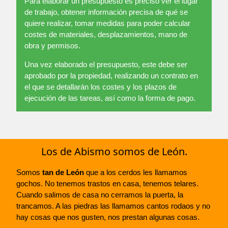
Para elaborar un presupuesto es preciso ver el lugar
de trabajo, obtener información precisa de qué se
quiere realizar, tomar medidas para poder calcular
costes de materiales, desplazamientos, mano de
obra y permisos.
Una vez elaborado el presupuesto, este debe ser
aprobado por la propiedad, realizando un contrato en
el que se detallarán los costes y los plazos de
ejecución de las tareas, así como la forma de pago.
Los de Abismo somos de León.
Somos
tan de León
que a los cerdos les llamamos
gochos. No tenemos trastos en casa, tenemos telares.
Cuando salimos de casa no cerramos la puerta, la
trancamos. A las piedras las llamamos cantos rodaos y no
hay cosas que nos gusten, nos prestan algunas cosas.