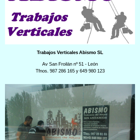
Trabajos Verticales Abismo SL
Av San Froilán nº 51
-
León
Tfnos.
987 286 165
y
649 980 123