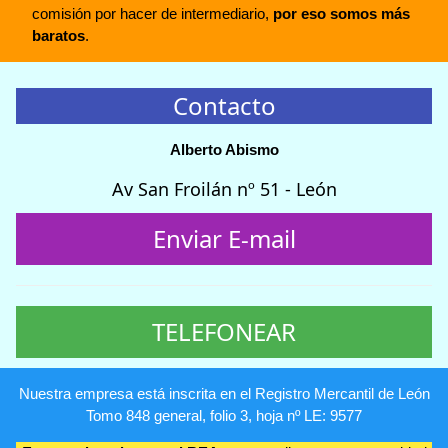
comisión por hacer de intermediario,
por eso somos más
baratos
.
Contacto
Alberto Abismo
Av San Froilán nº 51 - León
Enviar E-mail
TELEFONEAR
Nuestra empresa está inscrita en el Registro Mercantil de León
Tomo 848 general, folio 3, hoja nº LE: 9577