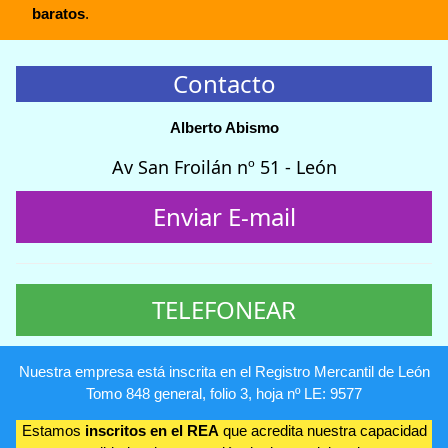
baratos
.
Contacto
Alberto Abismo
Av San Froilán nº 51 - León
Enviar E-mail
TELEFONEAR
Nuestra empresa está inscrita en el Registro Mercantil de León
Tomo 848 general, folio 3, hoja nº LE: 9577
Estamos
inscritos en el REA
que acredita nuestra capacidad