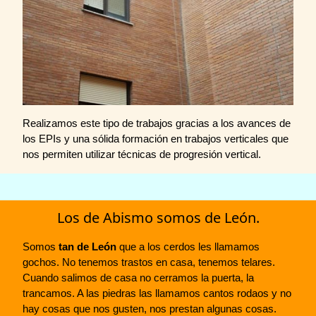
Realizamos este tipo de trabajos gracias a los avances de
los EPIs y una sólida formación en trabajos verticales que
nos permiten utilizar técnicas de progresión vertical.
Los de Abismo somos de León.
Somos
tan de León
que a los cerdos les llamamos
gochos. No tenemos trastos en casa, tenemos telares.
Cuando salimos de casa no cerramos la puerta, la
trancamos. A las piedras las llamamos cantos rodaos y no
hay cosas que nos gusten, nos prestan algunas cosas.