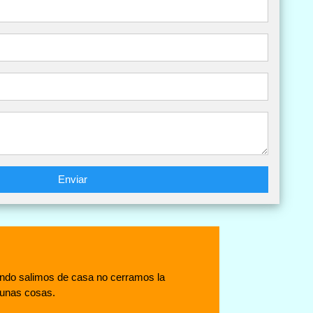
Enviar
ando salimos de casa no cerramos la
gunas cosas.