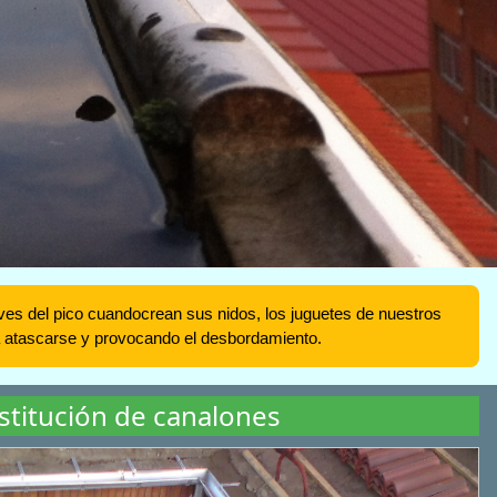
 aves del pico cuandocrean sus nidos, los juguetes de nuestros
a atascarse y provocando el desbordamiento.
stitución de canalones