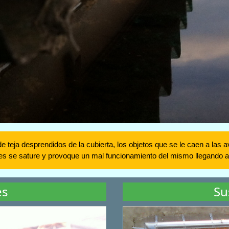
de teja desprendidos de la cubierta, los objetos que se le caen a las
nes se sature y provoque un mal funcionamiento del mismo llegando 
es
Su