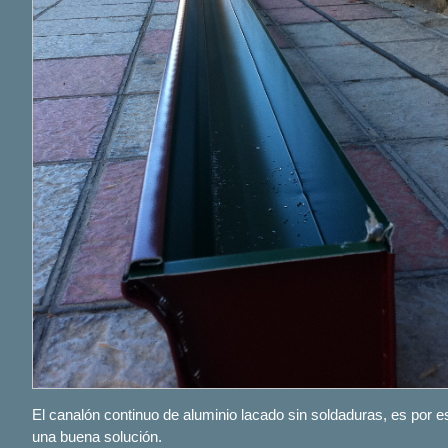
El canalón continuo de aluminio lacado sin soldaduras, es por e
una buena solución.