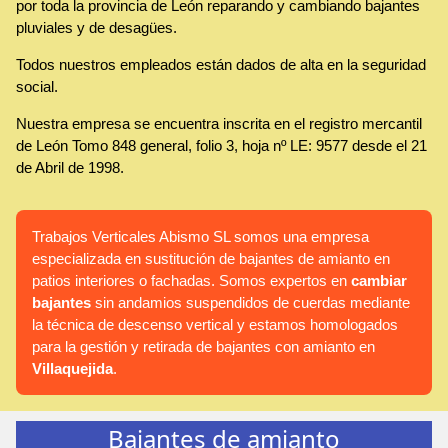
por toda la provincia de León reparando y cambiando bajantes
pluviales y de desagües.
Todos nuestros empleados están dados de alta en la seguridad
social.
Nuestra empresa se encuentra inscrita en el registro mercantil
de León Tomo 848 general, folio 3, hoja nº LE: 9577 desde el 21
de Abril de 1998.
Trabajos Verticales Abismo SL somos una empresa
especializada en sustitución de bajantes de amianto en
patios interiores o fachadas. Somos expertos en
cambiar
bajantes
sin andamios suspendidos de cuerdas mediante
la técnica de descenso vertical y estamos homologados
para la gestión y retirada de bajantes con amianto en
Villaquejida
.
Bajantes de amianto