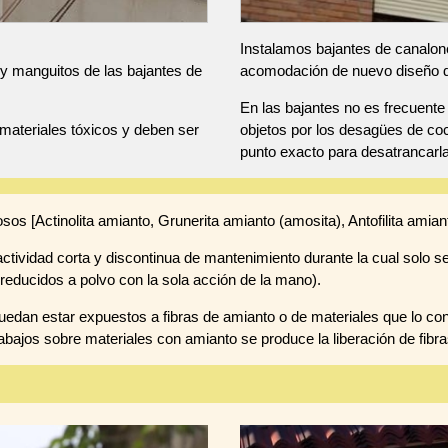
Instalamos bajantes de canalone
y manguitos de las bajantes de
acomodación de nuevo diseño de 
En las bajantes no es frecuent
materiales tóxicos y deben ser
objetos por los desagües de coc
punto exacto para desatrancarl
osos [Actinolita amianto, Grunerita amianto (amosita), Antofilita amiant
tividad corta y discontinua de mantenimiento durante la cual solo se
reducidos a polvo con la sola acción de la mano).
edan estar expuestos a fibras de amianto o de materiales que lo co
abajos sobre materiales con amianto se produce la liberación de fibra