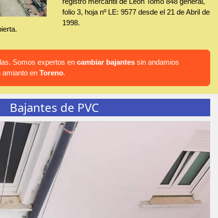
registro mercantil de León Tomo 848 general,
folio 3, hoja nº LE: 9577 desde el 21 de Abril de
1998.
ierta.
hadas. Somos expertos en
cambiar bajantes
sin andamios
n amianto en
Toreno
.
Bajantes de PVC