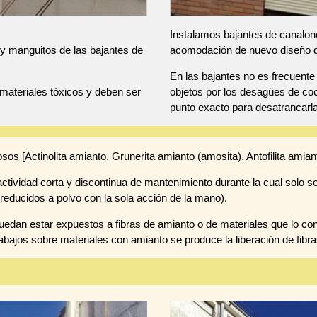
Instalamos bajantes de canalone
y manguitos de las bajantes de
acomodación de nuevo diseño de 
En las bajantes no es frecuent
materiales tóxicos y deben ser
objetos por los desagües de coc
punto exacto para desatrancarl
osos [Actinolita amianto, Grunerita amianto (amosita), Antofilita amiant
tividad corta y discontinua de mantenimiento durante la cual solo se
reducidos a polvo con la sola acción de la mano).
edan estar expuestos a fibras de amianto o de materiales que lo co
abajos sobre materiales con amianto se produce la liberación de fibra