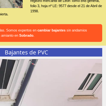
registro mercantil de León Tomo 848 general,
folio 3, hoja nº LE: 9577 desde el 21 de Abril de
1998.
ierta.
hadas. Somos expertos en
cambiar bajantes
sin andamios
n amianto en
Sobrado
.
Bajantes de PVC