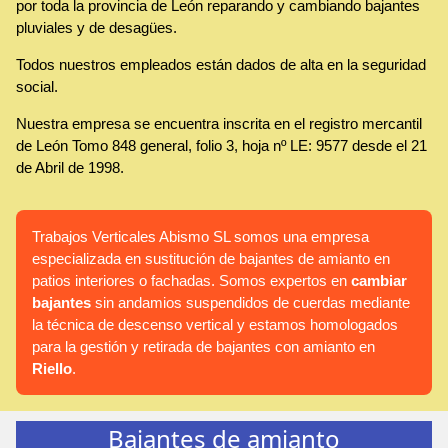
por toda la provincia de León reparando y cambiando bajantes
pluviales y de desagües.
Todos nuestros empleados están dados de alta en la seguridad
social.
Nuestra empresa se encuentra inscrita en el registro mercantil
de León Tomo 848 general, folio 3, hoja nº LE: 9577 desde el 21
de Abril de 1998.
Trabajos Verticales Abismo SL somos una empresa
especializada en sustitución de bajantes de amianto en
patios interiores o fachadas. Somos expertos en
cambiar
bajantes
sin andamios suspendidos de cuerdas mediante
la técnica de descenso vertical y estamos homologados
para la gestión y retirada de bajantes con amianto en
Riello
.
Bajantes de amianto