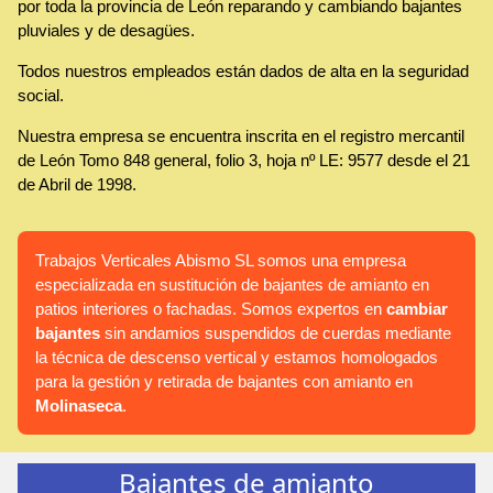
por toda la provincia de León reparando y cambiando bajantes
pluviales y de desagües.
Todos nuestros empleados están dados de alta en la seguridad
social.
Nuestra empresa se encuentra inscrita en el registro mercantil
de León Tomo 848 general, folio 3, hoja nº LE: 9577 desde el 21
de Abril de 1998.
Trabajos Verticales Abismo SL somos una empresa
especializada en sustitución de bajantes de amianto en
patios interiores o fachadas. Somos expertos en
cambiar
bajantes
sin andamios suspendidos de cuerdas mediante
la técnica de descenso vertical y estamos homologados
para la gestión y retirada de bajantes con amianto en
Molinaseca
.
Bajantes de amianto