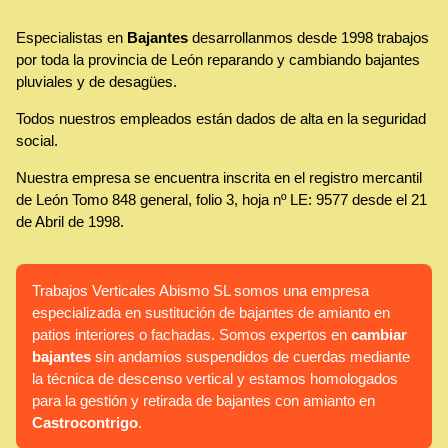
Especialistas en
Bajantes
desarrollanmos desde 1998 trabajos
por toda la provincia de León reparando y cambiando bajantes
pluviales y de desagües.
Todos nuestros empleados están dados de alta en la seguridad
social.
Nuestra empresa se encuentra inscrita en el registro mercantil
de León Tomo 848 general, folio 3, hoja nº LE: 9577 desde el 21
de Abril de 1998.
Trabajos Verticales Abismo SL somos una empresa
especializada en sustitución de bajantes de amianto en
patios interiores o fachadas. Somos expertos en
cambiar
bajantes
sin andamios suspendidos de cuerdas mediante
la técnica de descenso vertical y estamos homologados
para la gestión y retirada de bajantes con amianto en
Castrocontrigo
.