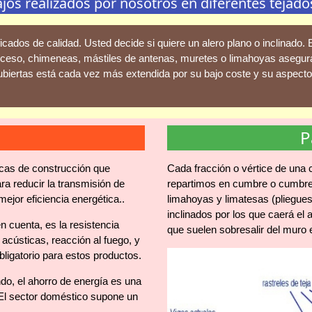
s realizados por nosotros en diferentes tejados 
ados de calidad. Usted decide si quiere un alero plano o inclinado.
acceso, chimeneas, mástiles de antenas, muretes o limahoyas asegur
biertas está cada vez más extendida por su bajo coste y su aspecto e
P
icas de construcción que
Cada fracción o vértice de una c
ra reducir la transmisión de
repartimos en cumbre o cumbrera
ejor eficiencia energética..
limahoyas y limatesas (pliegues
inclinados por los que caerá el a
en cuenta, es la resistencia
que suelen sobresalir del muro e
s acústicas, reacción al fuego, y
bligatorio para estos productos.
do, el ahorro de energía es una
 El sector doméstico supone un