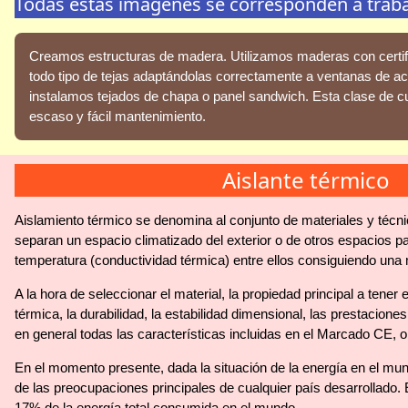
Todas estas imágenes se corresponden a trabajo
Creamos estructuras de madera. Utilizamos maderas con certific
todo tipo de tejas adaptándolas correctamente a ventanas de 
instalamos tejados de chapa o panel sandwich. Esta clase de cu
escaso y fácil mantenimiento.
Aislante térmico
Aislamiento térmico se denomina al conjunto de materiales y técn
separan un espacio climatizado del exterior o de otros espacios pa
temperatura (conductividad térmica) entre ellos consiguiendo una m
A la hora de seleccionar el material, la propiedad principal a tener 
térmica, la durabilidad, la estabilidad dimensional, las prestacione
en general todas las características incluidas en el Marcado CE, o
En el momento presente, dada la situación de la energía en el mun
de las preocupaciones principales de cualquier país desarrollado.
17% de la energía total consumida en el mundo.