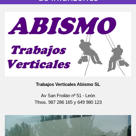
Trabajos Verticales Abismo SL
Av San Froilán nº 51
-
León
Tfnos.
987 286 165
y
649 980 123