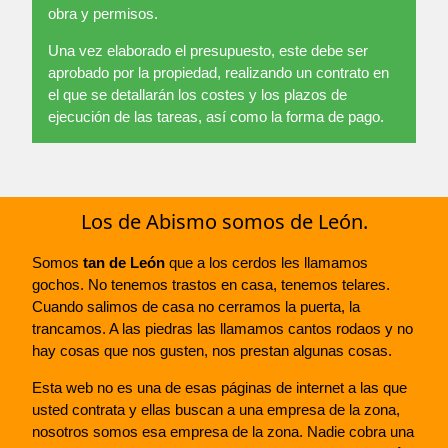
obra y permisos.
Una vez elaborado el presupuesto, este debe ser
aprobado por la propiedad, realizando un contrato en
el que se detallarán los costes y los plazos de
ejecución de las tareas, así como la forma de pago.
Los de Abismo somos de León.
Somos
tan de León
que a los cerdos les llamamos
gochos. No tenemos trastos en casa, tenemos telares.
Cuando salimos de casa no cerramos la puerta, la
trancamos. A las piedras las llamamos cantos rodaos y no
hay cosas que nos gusten, nos prestan algunas cosas.
Esta web no es una de esas páginas de internet a las que
usted contrata y ellas buscan a una empresa de la zona,
nosotros somos esa empresa de la zona. Nadie cobra una