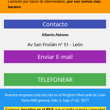
comisión por hacer de intermediario,
por eso somos más
baratos
.
Contacto
Alberto Abismo
Av San Froilán nº 51 - León
Enviar E-mail
TELEFONEAR
Nuestra empresa está inscrita en el Registro Mercantil de León
Tomo 848 general, folio 3, hoja nº LE: 9577
Estamos
inscritos en el REA
que acredita nuestra capacidad