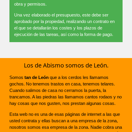
obra y permisos.
Una vez elaborado el presupuesto, este debe ser
aprobado por la propiedad, realizando un contrato en
el que se detallarán los costes y los plazos de
ejecución de las tareas, así como la forma de pago.
Los de Abismo somos de León.
Somos
tan de León
que a los cerdos les llamamos
gochos. No tenemos trastos en casa, tenemos telares.
Cuando salimos de casa no cerramos la puerta, la
trancamos. A las piedras las llamamos cantos rodaos y no
hay cosas que nos gusten, nos prestan algunas cosas.
Esta web no es una de esas páginas de internet a las que
usted contrata y ellas buscan a una empresa de la zona,
nosotros somos esa empresa de la zona. Nadie cobra una