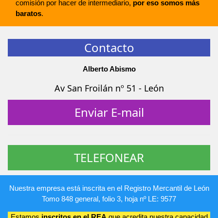
comisión por hacer de intermediario,
por eso somos más
baratos
.
Contacto
Alberto Abismo
Av San Froilán nº 51 - León
Enviar E-mail
TELEFONEAR
Nuestra empresa está inscrita en el Registro Mercantil de León
Tomo 848 general, folio 3, hoja nº LE: 9577
Estamos
inscritos en el REA
que acredita nuestra capacidad