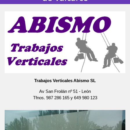
Trabajos Verticales Abismo SL
Av San Froilán nº 51
-
León
Tfnos.
987 286 165
y
649 980 123