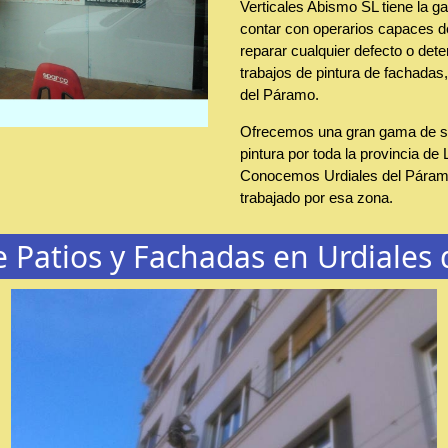
Verticales Abismo SL tiene la ga
contar con operarios capaces de
reparar cualquier defecto o dete
trabajos de pintura de fachadas,
del Páramo.
Ofrecemos una gran gama de se
pintura por toda la provincia de 
Conocemos Urdiales del Pára
trabajado por esa zona.
e Patios y Fachadas en Urdiales