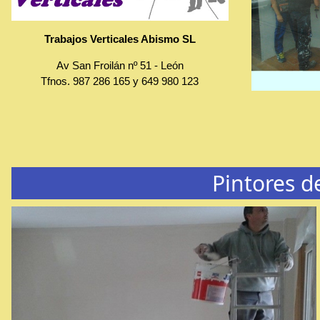
Trabajos Verticales Abismo SL
Av San Froilán nº 51
-
León
Tfnos.
987 286 165
y
649 980 123
Pintores d