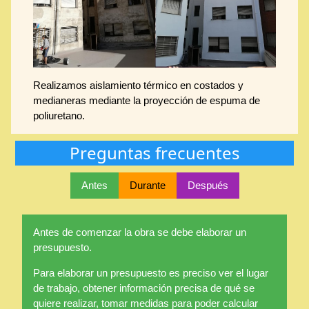
Realizamos aislamiento térmico en costados y
medianeras mediante la proyección de espuma de
poliuretano.
Preguntas frecuentes
Antes
Durante
Después
Antes de comenzar la obra se debe elaborar un
presupuesto.
Para elaborar un presupuesto es preciso ver el lugar
de trabajo, obtener información precisa de qué se
quiere realizar, tomar medidas para poder calcular