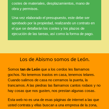
costes de materiales, desplazamientos, mano de
obra y permisos.
Una vez elaborado el presupuesto, este debe ser
aprobado por la propiedad, realizando un contrato en
el que se detallarán los costes y los plazos de
ejecución de las tareas, así como la forma de pago.
Los de Abismo somos de León.
Somos
tan de León
que a los cerdos les llamamos
gochos. No tenemos trastos en casa, tenemos telares.
Cuando salimos de casa no cerramos la puerta, la
trancamos. A las piedras las llamamos cantos rodaos y no
hay cosas que nos gusten, nos prestan algunas cosas.
Esta web no es una de esas páginas de internet a las que
usted contrata y ellas buscan a una empresa de la zona,