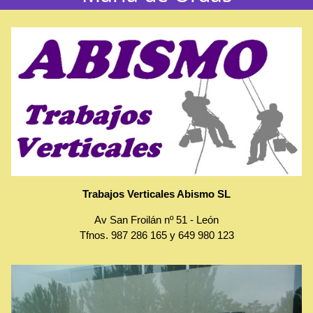
Trabajos Verticales Abismo SL
Av San Froilán nº 51
-
León
Tfnos.
987 286 165
y
649 980 123