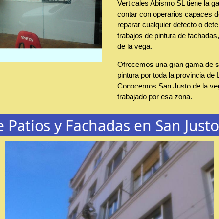
Verticales Abismo SL tiene la ga
contar con operarios capaces de
reparar cualquier defecto o dete
trabajos de pintura de fachadas
de la vega.
Ofrecemos una gran gama de se
pintura por toda la provincia de 
Conocemos San Justo de la ve
trabajado por esa zona.
e Patios y Fachadas en San Justo