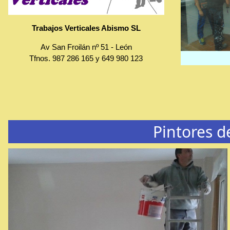
Trabajos Verticales Abismo SL
Av San Froilán nº 51
-
León
Tfnos.
987 286 165
y
649 980 123
Pintores d