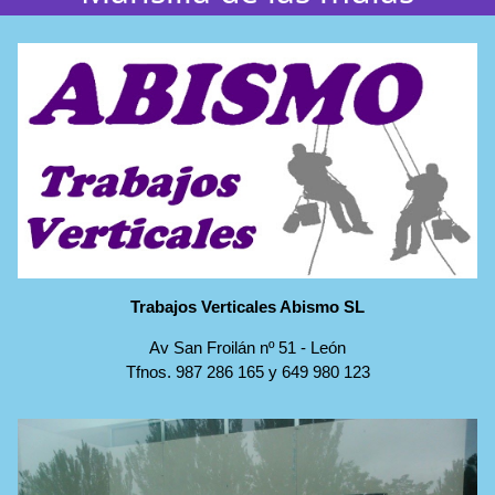
Trabajos Verticales Abismo SL
Av San Froilán nº 51
-
León
Tfnos.
987 286 165
y
649 980 123