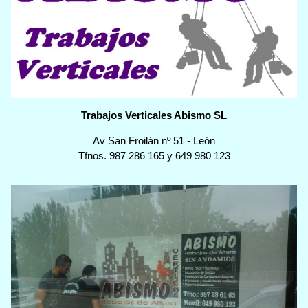
Trabajos Verticales Abismo SL
Av San Froilán nº 51
-
León
Tfnos.
987 286 165
y
649 980 123