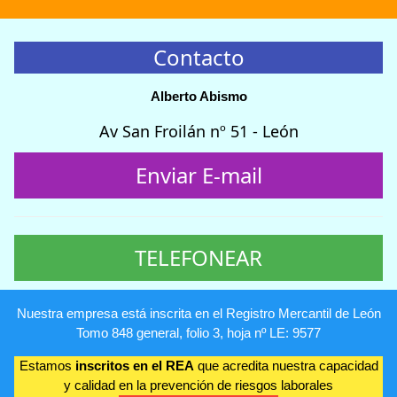
Contacto
Alberto Abismo
Av San Froilán nº 51 - León
Enviar E-mail
TELEFONEAR
Nuestra empresa está inscrita en el Registro Mercantil de León
Tomo 848 general, folio 3, hoja nº LE: 9577
Estamos
inscritos en el REA
que acredita nuestra capacidad
y calidad en la prevención de riesgos laborales