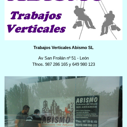
Trabajos Verticales Abismo SL
Av San Froilán nº 51
-
León
Tfnos.
987 286 165
y
649 980 123