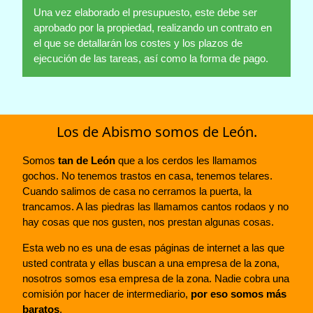
Una vez elaborado el presupuesto, este debe ser
aprobado por la propiedad, realizando un contrato en
el que se detallarán los costes y los plazos de
ejecución de las tareas, así como la forma de pago.
Los de Abismo somos de León.
Somos
tan de León
que a los cerdos les llamamos
gochos. No tenemos trastos en casa, tenemos telares.
Cuando salimos de casa no cerramos la puerta, la
trancamos. A las piedras las llamamos cantos rodaos y no
hay cosas que nos gusten, nos prestan algunas cosas.
Esta web no es una de esas páginas de internet a las que
usted contrata y ellas buscan a una empresa de la zona,
nosotros somos esa empresa de la zona. Nadie cobra una
comisión por hacer de intermediario,
por eso somos más
baratos
.