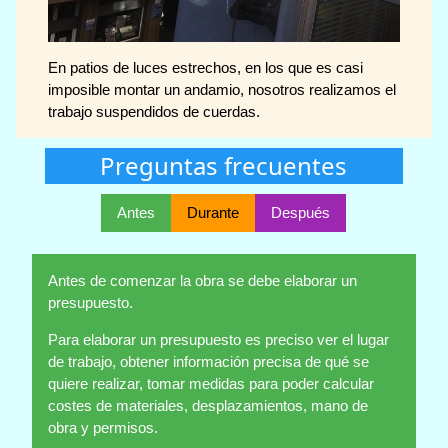
En patios de luces estrechos, en los que es casi
imposible montar un andamio, nosotros realizamos el
trabajo suspendidos de cuerdas.
Preguntas frecuentes
Antes
Durante
Después
Antes de comenzar la obra se debe elaborar un
presupuesto.
Para elaborar un presupuesto es preciso ver el lugar
de trabajo, obtener información precisa de qué se
quiere realizar, tomar medidas para poder calcular
costes de materiales, desplazamientos, mano de
obra y permisos.