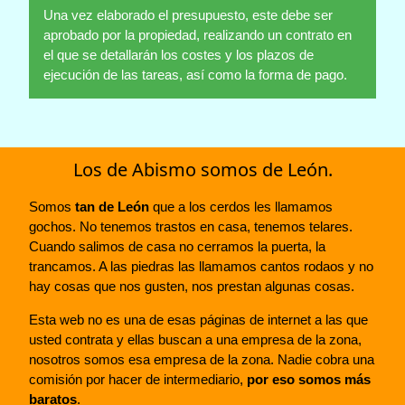
Una vez elaborado el presupuesto, este debe ser
aprobado por la propiedad, realizando un contrato en
el que se detallarán los costes y los plazos de
ejecución de las tareas, así como la forma de pago.
Los de Abismo somos de León.
Somos
tan de León
que a los cerdos les llamamos
gochos. No tenemos trastos en casa, tenemos telares.
Cuando salimos de casa no cerramos la puerta, la
trancamos. A las piedras las llamamos cantos rodaos y no
hay cosas que nos gusten, nos prestan algunas cosas.
Esta web no es una de esas páginas de internet a las que
usted contrata y ellas buscan a una empresa de la zona,
nosotros somos esa empresa de la zona. Nadie cobra una
comisión por hacer de intermediario,
por eso somos más
baratos
.