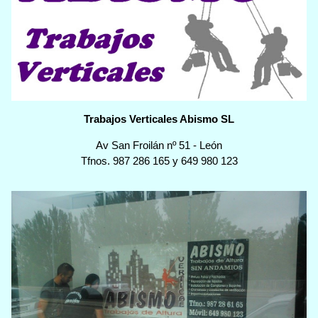
Trabajos Verticales Abismo SL
Av San Froilán nº 51
-
León
Tfnos.
987 286 165
y
649 980 123