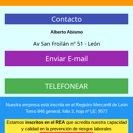
Contacto
Alberto Abismo
Av San Froilán nº 51 - León
Enviar E-mail
TELEFONEAR
Nuestra empresa está inscrita en el Registro Mercantil de León
Tomo 848 general, folio 3, hoja nº LE: 9577
Estamos
inscritos en el REA
que acredita nuestra capacidad
y calidad en la prevención de riesgos laborales