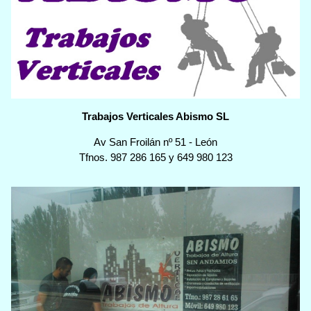
Trabajos Verticales Abismo SL
Av San Froilán nº 51
-
León
Tfnos.
987 286 165
y
649 980 123