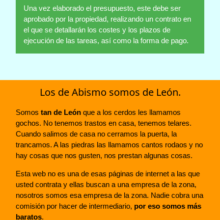
Una vez elaborado el presupuesto, este debe ser
aprobado por la propiedad, realizando un contrato en
el que se detallarán los costes y los plazos de
ejecución de las tareas, así como la forma de pago.
Los de Abismo somos de León.
Somos
tan de León
que a los cerdos les llamamos
gochos. No tenemos trastos en casa, tenemos telares.
Cuando salimos de casa no cerramos la puerta, la
trancamos. A las piedras las llamamos cantos rodaos y no
hay cosas que nos gusten, nos prestan algunas cosas.
Esta web no es una de esas páginas de internet a las que
usted contrata y ellas buscan a una empresa de la zona,
nosotros somos esa empresa de la zona. Nadie cobra una
comisión por hacer de intermediario,
por eso somos más
baratos
.