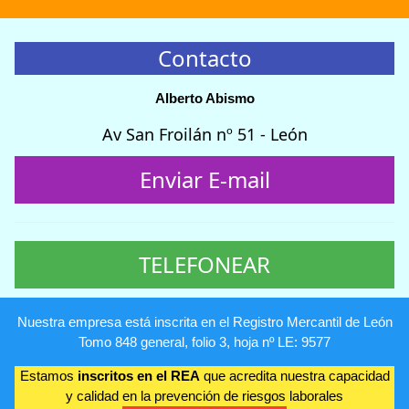
Contacto
Alberto Abismo
Av San Froilán nº 51 - León
Enviar E-mail
TELEFONEAR
Nuestra empresa está inscrita en el Registro Mercantil de León
Tomo 848 general, folio 3, hoja nº LE: 9577
Estamos
inscritos en el REA
que acredita nuestra capacidad
y calidad en la prevención de riesgos laborales