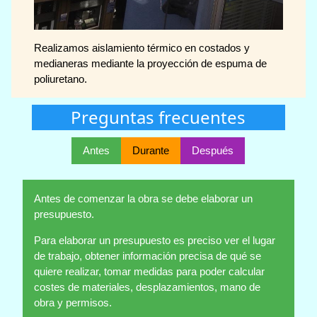
Realizamos aislamiento térmico en costados y
medianeras mediante la proyección de espuma de
poliuretano.
Preguntas frecuentes
Antes
Durante
Después
Antes de comenzar la obra se debe elaborar un
presupuesto.
Para elaborar un presupuesto es preciso ver el lugar
de trabajo, obtener información precisa de qué se
quiere realizar, tomar medidas para poder calcular
costes de materiales, desplazamientos, mano de
obra y permisos.