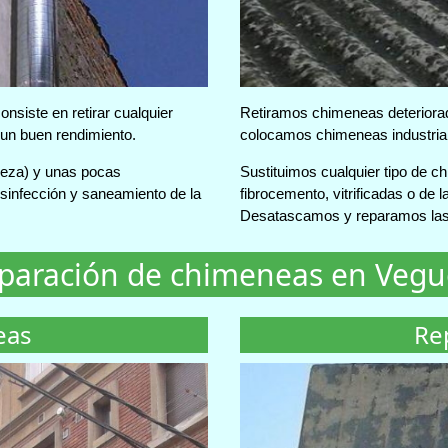
nsiste en retirar cualquier
Retiramos chimeneas deteriorada
 un buen rendimiento.
colocamos chimeneas industrial
pieza) y unas pocas
Sustituimos cualquier tipo de c
sinfección y saneamiento de la
fibrocemento, vitrificadas o de la
Desatascamos y reparamos las
eparación de chimeneas en Vegue
eas
Re