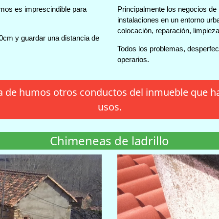
mos es imprescindible para
Principalmente los negocios de h
instalaciones en un entorno urb
colocación, reparación, limpiez
50cm y guardar una distancia de
Todos los problemas, desperfec
operarios.
a de humos otros conductos del inmueble que ha
usos.
Chimeneas de ladrillo