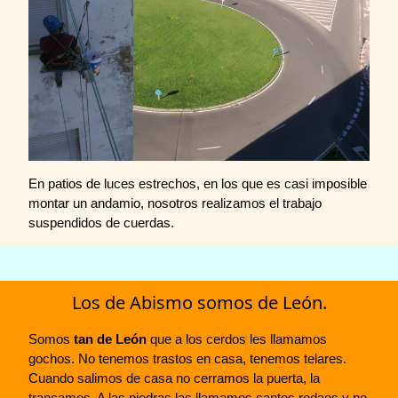
En patios de luces estrechos, en los que es casi imposible
montar un andamio, nosotros realizamos el trabajo
suspendidos de cuerdas.
Los de Abismo somos de León.
Somos
tan de León
que a los cerdos les llamamos
gochos. No tenemos trastos en casa, tenemos telares.
Cuando salimos de casa no cerramos la puerta, la
trancamos. A las piedras las llamamos cantos rodaos y no