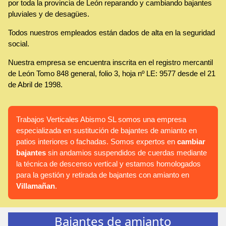
por toda la provincia de León reparando y cambiando bajantes
pluviales y de desagües.
Todos nuestros empleados están dados de alta en la seguridad
social.
Nuestra empresa se encuentra inscrita en el registro mercantil
de León Tomo 848 general, folio 3, hoja nº LE: 9577 desde el 21
de Abril de 1998.
Trabajos Verticales Abismo SL somos una empresa
especializada en sustitución de bajantes de amianto en
patios interiores o fachadas. Somos expertos en
cambiar
bajantes
sin andamios suspendidos de cuerdas mediante
la técnica de descenso vertical y estamos homologados
para la gestión y retirada de bajantes con amianto en
Villamañan
.
Bajantes de amianto