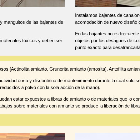
Instalamos bajantes de canalone
y manguitos de las bajantes de
acomodación de nuevo diseño de 
En las bajantes no es frecuent
materiales tóxicos y deben ser
objetos por los desagües de coc
punto exacto para desatrancarl
osos [Actinolita amianto, Grunerita amianto (amosita), Antofilita amiant
tividad corta y discontinua de mantenimiento durante la cual solo se
reducidos a polvo con la sola acción de la mano).
edan estar expuestos a fibras de amianto o de materiales que lo co
abajos sobre materiales con amianto se produce la liberación de fibra