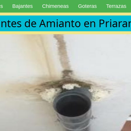
es
Bajantes
Chimeneas
Goteras
Terrazas
ntes de Amianto en Priaran