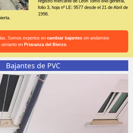
registro mercantil de León Tomo 848 general,
folio 3, hoja nº LE: 9577 desde el 21 de Abril de
1998.
ierta.
hadas. Somos expertos en
cambiar bajantes
sin andamios
n amianto en
Priaranza del Bierzo
.
Bajantes de PVC