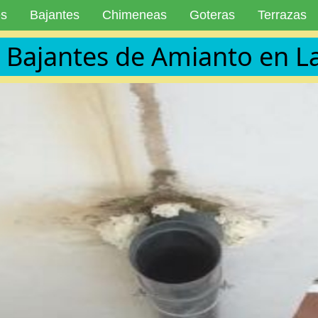
es
Bajantes
Chimeneas
Goteras
Terrazas
 Bajantes de Amianto en L