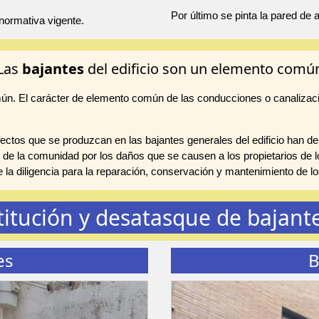
Por último se pinta la pared de
normativa vigente.
Las
bajantes
del edificio son un elemento comú
mún. El carácter de elemento común de las conducciones o canalizac
ctos que se produzcan en las bajantes generales del edificio han de
 de la comunidad por los daños que se causen a los propietarios de lo
te la diligencia para la reparación, conservación y mantenimiento de
titución y desatasque de bajant
es
B