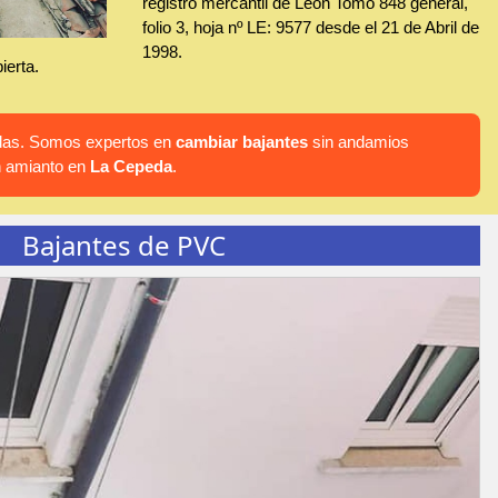
registro mercantil de León Tomo 848 general,
folio 3, hoja nº LE: 9577 desde el 21 de Abril de
1998.
ierta.
hadas. Somos expertos en
cambiar bajantes
sin andamios
n amianto en
La Cepeda
.
Bajantes de PVC