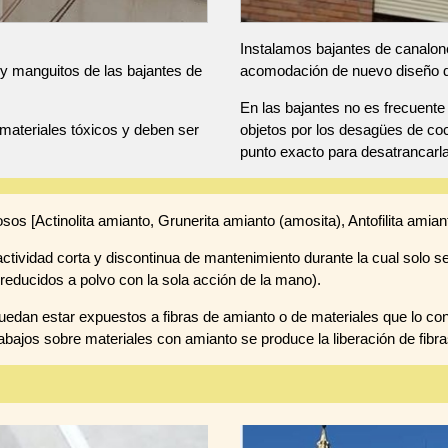
Instalamos bajantes de canalone
y manguitos de las bajantes de
acomodación de nuevo diseño de 
En las bajantes no es frecuent
materiales tóxicos y deben ser
objetos por los desagües de coc
punto exacto para desatrancarl
osos [Actinolita amianto, Grunerita amianto (amosita), Antofilita amiant
tividad corta y discontinua de mantenimiento durante la cual solo se
reducidos a polvo con la sola acción de la mano).
edan estar expuestos a fibras de amianto o de materiales que lo co
abajos sobre materiales con amianto se produce la liberación de fibra