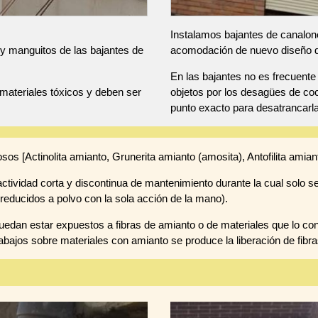
Instalamos bajantes de canalone
y manguitos de las bajantes de
acomodación de nuevo diseño de 
En las bajantes no es frecuent
materiales tóxicos y deben ser
objetos por los desagües de coc
punto exacto para desatrancarl
osos [Actinolita amianto, Grunerita amianto (amosita), Antofilita amiant
tividad corta y discontinua de mantenimiento durante la cual solo se
reducidos a polvo con la sola acción de la mano).
edan estar expuestos a fibras de amianto o de materiales que lo co
abajos sobre materiales con amianto se produce la liberación de fibra