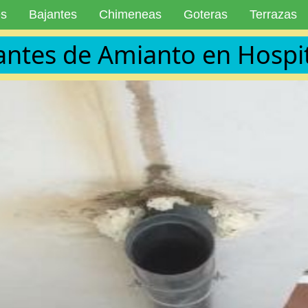
es
Bajantes
Chimeneas
Goteras
Terrazas
antes de Amianto en Hospit