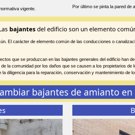
Por último se pinta la pared de
normativa vigente.
Las
bajantes
del edificio son un elemento comú
mún. El carácter de elemento común de las conducciones o canalizac
ctos que se produzcan en las bajantes generales del edificio han de
 de la comunidad por los daños que se causen a los propietarios de lo
te la diligencia para la reparación, conservación y mantenimiento de
ambiar bajantes de amianto en 
es
B