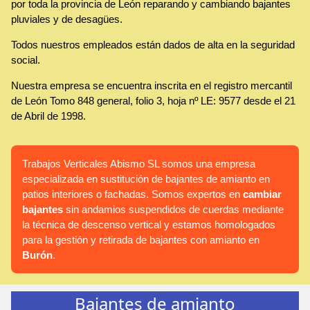
por toda la provincia de León reparando y cambiando bajantes
pluviales y de desagües.
Todos nuestros empleados están dados de alta en la seguridad
social.
Nuestra empresa se encuentra inscrita en el registro mercantil
de León Tomo 848 general, folio 3, hoja nº LE: 9577 desde el 21
de Abril de 1998.
Trabajos Verticales Abismo SL somos una empresa
especializada en sustitución de bajantes de amianto en
patios interiores o fachadas. Somos expertos en
cambiar
bajantes
sin andamios suspendidos de cuerdas mediante
la técnica de descenso vertical y estamos homologados
para la gestión y retirada de bajantes con amianto en
Burón
.
Bajantes de amianto